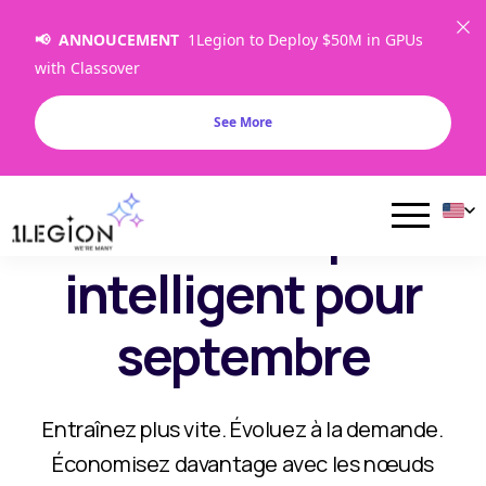
📢 ANNOUCEMENT
1Legion to Deploy $50M in GPUs
with Classover
PERFORMANCES BARE-METAL • BANDE PASSANTE
ILLIMITÉE • PAS DE FRAIS DE SORTIE INATTENDUS
See More
Retour au Cloud :
Calcul GPU plus
intelligent pour
septembre
Entraînez plus vite. Évoluez à la demande.
Économisez davantage avec les nœuds