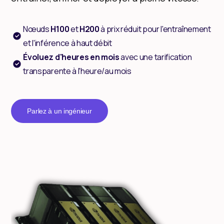
Nœuds
H100
et
H200
à prix réduit pour l'entraînement
et l'inférence à haut débit
Évoluez d'heures en mois
avec une tarification
transparente à l'heure/au mois
Parlez à un ingénieur