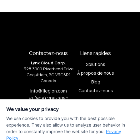
Contactez-nous
Liens rapides
Lynx Cloud Corp.
Solutions
328 3000 Riverbend Drive
À propos de nous
Coquitlam, BC V3C6R1
Canada
Blog
Contactez-nous
info@1legion.com
+1 (909) 206-2080
À la une
We value your privacy
Serveurs GPU Bare Metal
We use cookies to provide you with the best possible
experience. They also allow us to analyze user behavior in
Conditions d'utilisation
order to constantly improve the website for you.
Privacy
1Legion Privacy
Policy
.