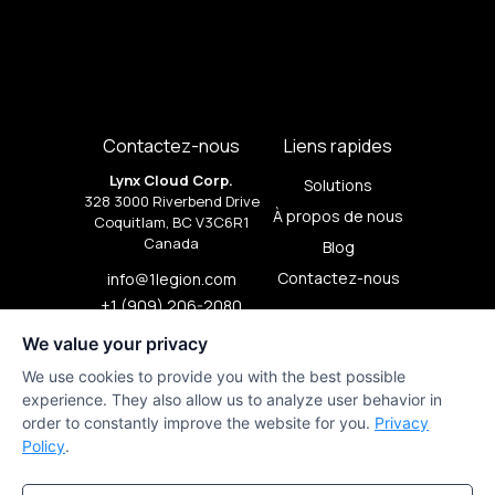
Contactez-nous
Liens rapides
Lynx Cloud Corp.
Solutions
328 3000 Riverbend Drive
À propos de nous
Coquitlam, BC V3C6R1
Canada
Blog
Contactez-nous
info@1legion.com
+1 (909) 206-2080
À la une
We value your privacy
Serveurs GPU Bare Metal
We use cookies to provide you with the best possible
experience. They also allow us to analyze user behavior in
Conditions d'utilisation
order to constantly improve the website for you.
Privacy
1Legion Privacy
Policy
.